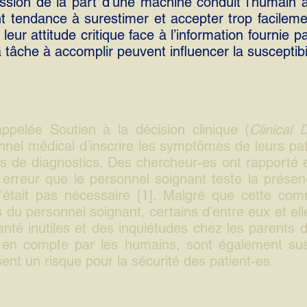
ssion de la part d’une machine conduit l’humain à 
nt tendance à surestimer et accepter trop facilem
leur attitude critique face à l’information fournie pa
la tâche à accomplir peuvent influencer la susceptibil
ppelée Soutien à la décision clinique (
Clinical 
el médical d’inscrire les symptômes de leurs pat
ns de diagnostics. Des chercheur-es ont rapport
r erreur que le personnel soignant teste la prés
’était pas nécessaire [1]. Malgré que cette com
du personnel soignant, certains d’entre eux et ell
nté inutiles et des inquiétudes chez les parents
s en compte par les humains, sont également sus
nt un risque pour la sécurité des patient-es.