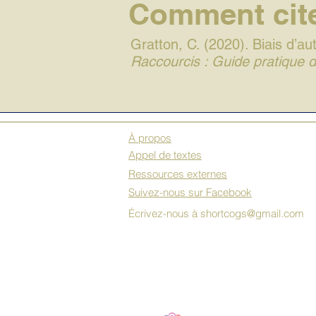
Comment cite
Gratton, C. (2020). Biais d’a
Raccourcis : Guide pratique de
À propos
Appel de textes
Ressources externes
Suivez-nous sur Facebook
Écrivez-nous à
shortcogs@gmail.com