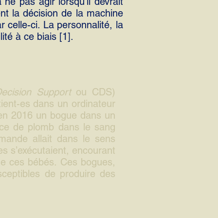
ne pas agir lorsqu’il devrait
ent la décision de la machine
r celle-ci. La personnalité, la
ité à ce biais [1].
Decision Support
ou CDS)
ient-es dans un ordinateur
é en 2016 un bogue dans un
ence de plomb dans le sang
mande allait dans le sens
es s’exécutaient, encourant
 de ces bébés. Ces bogues,
ceptibles de produire des