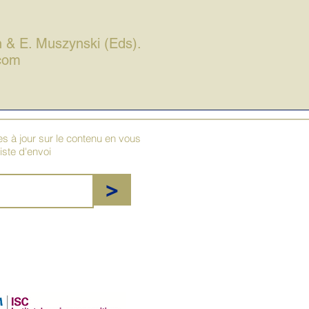
n & E. Muszynski (Eds).
com
 à jour sur le contenu en vous
liste d'envoi
>