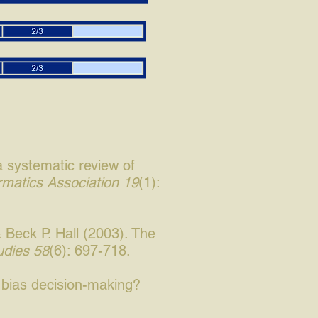
 systematic review of
rmatics Association 19
(1):
 Beck P. Hall (2003). The
udies 58
(6): 697-718.
 bias decision-making?