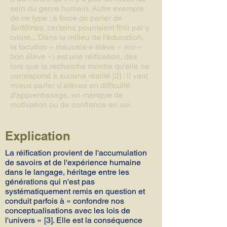
sein du genre humain. Autre exemple
de ce type : à force de parler de
fantômes,
certains pourraient finir par y
croire... Dans le milieu de l'éducation,
la locution « mauvais-e élève » (ou «
bon élève ») est une réification, dès
lors que la recherche montre qu'elle ne
correspond à aucune réalité [2] : il vaut
mieux parler d’élèves en difficulté
d'apprentissage, en manque de
motivation ou de confiance en soi.
Explication
La réification provient de l'accumulation
de savoirs et de l'expérience humaine
dans le langage, héritage entre les
générations qui n'est pas
systématiquement remis en question et
conduit parfois à « confondre nos
conceptualisations avec les lois de
l'univers »
[3]. Elle est la conséquence