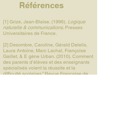
Références
[1] Grize, Jean-Blaise. (1996).
Logique
naturelle & communications
. Presses
Universitaires de France.
[2] Desombre, Caroline, Gérald Delelis,
Laura Antoine, Marc Lachal, Françoise
Gaillet, & E gène Urban. (2010). Comment
des parents d’élèves et des enseignants
spécialisés voient la réussite et la
difficulté scolaires.” Revue Française de
Pédagogie, 173: 5–18.
[3] Berger, Peter L, & Thomas Luckmann.
(1967).
The Social Construction of Reality:
A Treatise in the Sociology of Knowledge
.
Open Road Media.
[4] Jodelet, Denise. (1989).
Folies et
représentations sociales.
Presses
Universitaires de France.