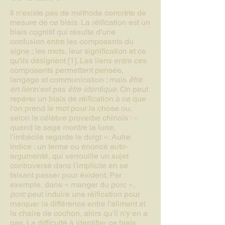
Il n'existe pas de méthode concrète de
mesure de ce biais. La réification est un
biais cognitif qui résulte d'une
confusion entre les composants du
signe : les mots, leur signification et ce
qu'ils désignent [1]. Les liens entre ces
composants permettent pensée,
langage et communication : mais
être
en lien
n'est pas
être identique.
On peut
repérer un biais de réification à ce que
l'on prend le mot pour la chose ou,
selon le célèbre proverbe chinois : «
quand le sage montre la lune,
l'imbécile regarde le doigt ». Autre
indice : un terme ou énoncé auto-
argumenté, qui verrouille un sujet
controversé dans l'implicite en se
faisant passer pour évident. Par
exemple, dans « manger du porc »,
porc
peut induire une réification pour
marquer la différence entre l'aliment et
la chaire de cochon, alors qu'il n'y en a
pas. La difficulté à identifier ce biais