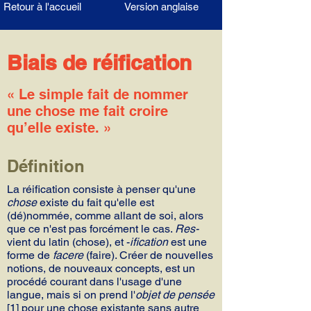
Retour à l'accueil
Version anglaise
Biais de réification
« Le simple fait de nommer
une chose me fait croire
qu’elle existe. »
Définition
La réification consiste à penser qu'une
chose
existe du fait qu'elle est
(dé)nommée, comme allant de soi, alors
que ce n'est pas forcément le cas.
Res-
vient du latin (chose), et -
ification
est une
forme de
facere
(faire). Créer de nouvelles
notions, de nouveaux concepts, est un
procédé courant dans l'usage d'une
langue, mais si on prend l'
objet de pensée
[1] pour une chose existante sans autre