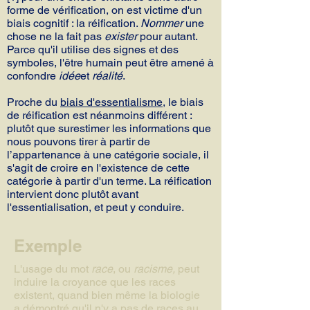
forme de vérification, on est victime d'un
biais cognitif : la réification.
Nommer
une
chose ne la fait pas
exister
pour autant.
Parce qu'il utilise des signes et des
symboles, l'être humain peut être amené à
confondre
idée
et
réalité
.
Proche du
biais d'essentialisme
, le biais
de réification est néanmoins différent :
plutôt que surestimer les informations que
nous pouvons tirer à partir de
l’appartenance à une catégorie sociale, il
s'agit de croire en l'existence de cette
catégorie à partir d'un terme. La réification
intervient donc plutôt avant
l'essentialisation, et peut y conduire.
Exemple
L'usage du mot
race
, ou
racisme,
peut
induire la croyance que les races
existent, quand bien même la biologie
a démontré qu'il n'y a pas de races au