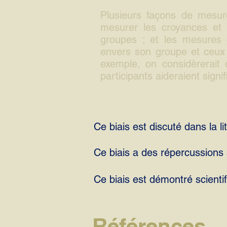
Plusieurs façons de mesure
mesurer les croyances et 
groupes ; et les mesures
envers son groupe et ceux
exemple, on considèrerait 
participants aideraient sign
Ce biais est discuté dans la lit
Ce biais a des répercussions a
Ce biais est démontré scienti
Références