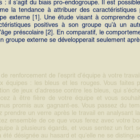
 : il s’agit du biais pro-endogroupe. Il est possib
me la tendance à attribuer des caractéristiques 
pe externe [1]. Une étude visant à comprendre ce
ctéristiques positives à son groupe qu’à un aut
âge préscolaire [2]. En comparatif, le comporteme
un groupe externe se développerait seulement après
 de renforcement de l’esprit d’équipe à votre trava
 équipes : les bleus et les rouges. Vous faites 
ion de jeux d’adresse contre les bleus, qui s’éc
z à être fière de votre équipe et vous souhai
bonus promis aux gagnant-es. Vous passez du tem
z prendre un verre après le travail en analysant l
cutez ensemble de ce que vous ferez avec votre b
équipe à plusieurs égards, et vous sentez un fort
a été désignée au hasard et qu’elle ne se distingu