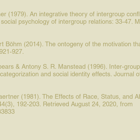
ner (1979). An integrative theory of intergroup confli
social psychology of intergroup relations: 33-47. 
t Böhm (2014). The ontogeny of the motivation that
 921-927.
Spears & Antony S. R. Manstead (1996). Inter-grou
f-categorization and social identity effects. Journal 
ertner (1981). The Effects of Race, Status, and Abi
44(3), 192-203. Retrieved August 24, 2020, from
033833