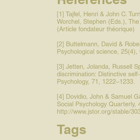
[1] Tajfel, Henri & John C. Tur
Worchel, Stephen (Eds.), The 
(Article fondateur théorique)
[2] Buttelmann, David & Rober
Psychological science, 25(4),
[3] Jetten, Jolanda, Russell 
discrimination: Distinctive sel
Psychology, 71, 1222–1233.
[4] Dovidio, John & Samuel Ga
Social Psychology Quarterly, 
http://www.jstor.org/stable/3
Tags