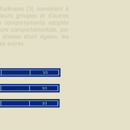
udinales [3] consistent à
leurs groupes et d’autres
es comportements adoptés
sure comportementale, par
s choses étant égales, les
es autres.