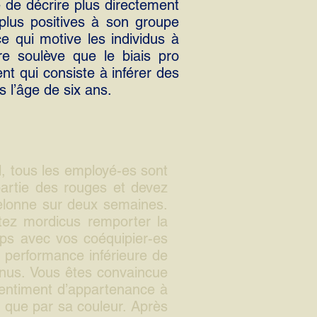
le de décrire plus directement
plus positives à son groupe
 qui motive les individus à
re soulève que le biais pro
nt qui consiste à inférer des
 l’âge de six ans.
il, tous les employé-es sont
partie des rouges et devez
helonne sur deux semaines.
tez mordicus remporter la
ps avec vos coéquipier-es
a performance inférieure de
onus. Vous êtes convaincue
 sentiment d’appartenance à
e que par sa couleur. Après