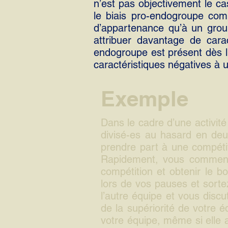
n’est pas objectivement le cas
le biais pro-endogroupe com
d’appartenance qu’à un grou
attribuer davantage de cara
endogroupe est présent dès l’
caractéristiques négatives à 
Exemple
Dans le cadre d’une activité
divisé-es au hasard en deux
prendre part à une compétit
Rapidement, vous commence
compétition et obtenir le 
lors de vos pauses et sorte
l’autre équipe et vous dis
de la supériorité de votre 
votre équipe, même si elle 