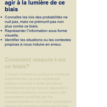
agir à la lumière de ce
biais
Connaître les lois des probabilités ne
nuit pas, mais ne prémunit pas non
plus contre ce biais.
Représenter l’information sous forme
visuelle.
Identifier les situations ou les contextes
propices à nous induire en erreur.
Comment mesure-t-on
ce biais?
Ce biais s’observe surtout en contexte
expérimental, où une expérience
typique consiste à tester plusieurs
participants en les faisant répondre à
diverses questions variant selon des
paramètres contrôlés par les
expérimentateurs. Un même participant
pourra par exemple choisir parmi une