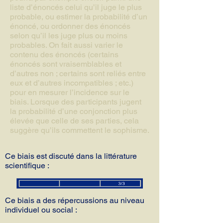
liste d’énoncés celui qu’il juge le plus
probable, ou estimer la probabilité d’un
énoncé, ou ordonner des énoncés
selon qu’il les juge plus ou moins
probables. On fait aussi varier le
contenu des énoncés (certains
énoncés sont vraisemblables et
d’autres non ; certains sont reliés entre
eux et d’autres incompatibles ; etc.)
pour en mesurer l’incidence sur le
biais. Lorsque des participants jugent
la probabilité d’une conjonction plus
élevée que celle de ses parties, cela
suggère qu’ils commettent le sophisme.
Ce biais est discuté dans la littérature
scientifique :
Ce biais a des répercussions au niveau
individuel ou social :