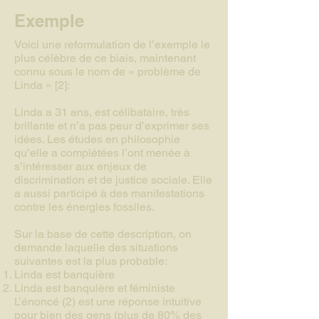
Exemple
Voici une reformulation de l’exemple le
plus célèbre de ce biais, maintenant
connu sous le nom de « problème de
Linda » [2]:
Linda a 31 ans, est célibataire, très
brillante et n’a pas peur d’exprimer ses
idées. Les études en philosophie
qu’elle a complétées l’ont menée à
s’intéresser aux enjeux de
discrimination et de justice sociale. Elle
a aussi participé à des manifestations
contre les énergies fossiles.
Sur la base de cette description, on
demande laquelle des situations
suivantes est la plus probable:
Linda est banquière
Linda est banquière et féministe
L’énoncé (2) est une réponse intuitive
pour bien des gens (plus de 80% des