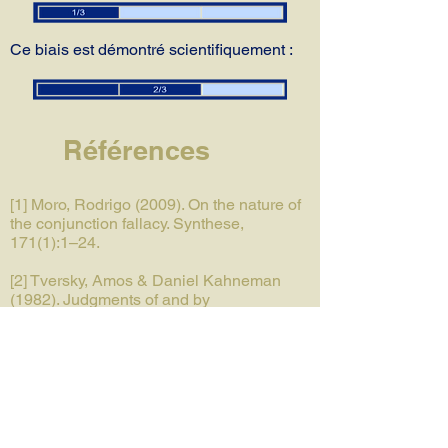
Ce biais est démontré scientifiquement :
Références
[1] Moro, Rodrigo (2009). On the nature of
the conjunction fallacy. Synthese,
171(1):1–24.
[2] Tversky, Amos & Daniel Kahneman
(1982). Judgments of and by
representativeness. In Kahneman, Daniel
and Slovic, Paul and Tversky, Amos (Eds),
Judgment under Uncertainty: Heuristics
and Biases, pages 84–98. Cambridge
University Press.
[3] Kahneman, Daniel & Amos Tversky