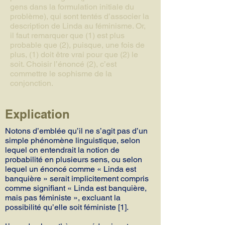
gens dans la formulation initiale du
problème), qui sont tentés d’associer la
description de Linda au féminisme. Or,
il faut remarquer que (1) est plus
probable que (2), puisque, une fois de
plus, (1) doit être vrai pour que (2) le
soit. Choisir l’énoncé (2), c’est
commettre le sophisme de la
conjonction.
Explication
Notons d’emblée qu’il ne s’agit pas d’un
simple phénomène linguistique, selon
lequel on entendrait la notion de
probabilité en plusieurs sens, ou selon
lequel un énoncé comme « Linda est
banquière » serait implicitement compris
comme signifiant « Linda est banquière,
mais pas féministe », excluant la
possibilité qu’elle soit féministe [1].